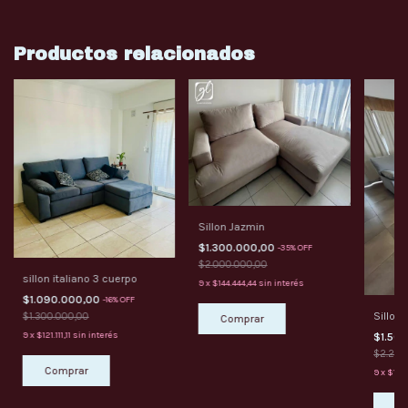
Productos relacionados
Sillon Jazmin
$1.300.000,00
-
35
%
OFF
$2.000.000,00
sillon italiano 3 cuerpo
9
x
$144.444,44
sin interés
$1.090.000,00
-
16
%
OFF
Sillon 
$1.300.000,00
9
x
$121.111,11
sin interés
$1.50
$2.200
Comprar
9
x
$166.
Co